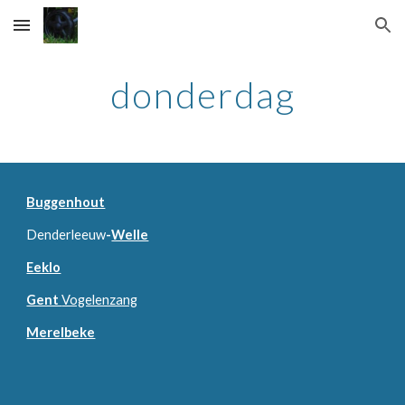
Skip to main content
Skip to navigation
donderdag
Buggenhout
Denderleeuw
-
Welle
Eeklo
Gent 
Vogelenzang
Merelbeke